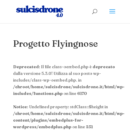
Progetto Flyingnose
Deprecated
: Il file class-oembed.php è
deprecato
dalla versione 5.3.0! Utilizza al suo posto wp-
includes/class-wp-oembed.php. in
/chroot/home/sulcisdrone/sulcisdrone.it/html/wp-
includes/functions.php
on line
6170
Notice
: Undefined property: stdClass::$height in
/chroot/home/sulcisdrone/sulcisdrone.it/html/wp-
content/plugins/embedplus-for-
wordpress/embedplus.php
on line
251