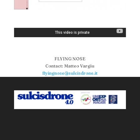
FLYING NOSE
Contact: Matteo Vargiu
flyingnose@sulcisdrone.it